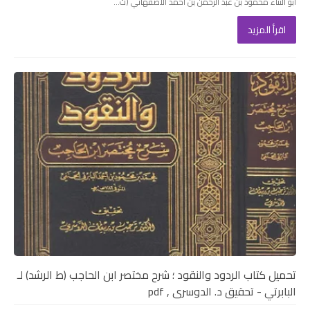
أبو الثناء محمود بن عبد الرحمن بن أحمد الأصفهاني (ت...
اقرأ المزيد
تحميل كتاب الردود والنقود ؛ شرح مختصر ابن الحاجب (ط الرشد) لـ
البابرتي - تحقيق د. الدوسرى , pdf