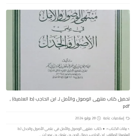
تحميل كتاب منتهى الوصول والأمل لـ ابن الحاجب (ط العلمية) ,
pdf
إسلاميات عامة
28 يوليو 2024
.▫️ بيانات الكتـاب ▫️. ● كتاب: منتهى الوصول والأمل في علمي الأصول والجدل (ط
العلمية) المؤلف: ابن الحاجب، جمال الدين بن عثمان بن عمر (ت ...