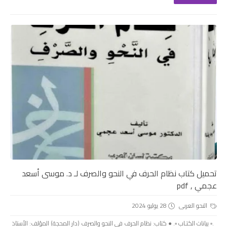
تحميل كتاب نظام الحرف في النحو والصرف لـ د. موسى أسعد
عجمي , pdf
النحو العربى
28 يوليو 2024
.▫️ بيانات الكتـاب ▫️. ● كتاب: نظام الحرف في النحو والصرف (دار المحجة) المؤلف: الأستاذ