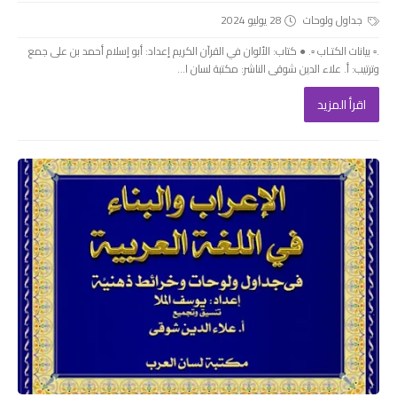
جداول ولوحات
28 يوليو 2024
.▫️ بيانات الكتـاب ▫️. ● كتاب: الألوان في القرآن الكريم إعداد: أبو إسلام أحمد بن على جمع
وترتيب: أ. علاء الدين شوقى الناشر: مكتبة لسان ا...
اقرأ المزيد