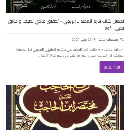
تحميل كتاب شرح العضد لـ الإيجي - تحقيق فادي نصيف و طارق
يحيى , pdf
إسلاميات عامة
28 يوليو 2024
.▫️ بيانات الكتـاب ▫️. ● كتاب: شرح العضد على مختصر المنتهى الأصولي (ط العلمية)
المؤلف: ابن الحاجب، جمال الدين بن عثمان بن عمر (ت 646هـ) ...
اقرأ المزيد