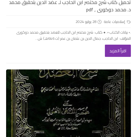
تحميل كتاب شرح مختصر ابن الحاجب لـ عضد الدين بتحقيق محمد
د. محمد دوكورى , pdf
إسلاميات عامة
28 يوليو 2024
.▫️ بيانات الكتـاب ▫️. ● كتاب: شرح مختصر ابن الحاجب للعضد بتحقيق محمد دوكورى
المؤلف: ابن الحاجب، جمال الدين بن عثمان بن عمر (ت 646هـ) ش...
اقرأ المزيد