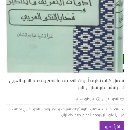
تحميل كتاب نظرية أدوات التعريف والتنكير وقضايا النحو العربي
لـ غراتشيا غابوتشان , pdf
النحو العربى
28 يوليو 2024
.▫️ بيانات الكتـاب ▫️. ● كتاب: نظرية أدوات التعريف والتنكير وقضايا النحو العربي المؤلف:
غراتشيا غابوتشان ترجمة: الدكتور جعفر دك الباب ا...
اقرأ المزيد