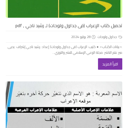
تحميل كتاب الإعراب (فى جداول ولوحات) لـ رشيد ناجي , pdf
جداول ولوحات
28 يوليو 2024
.▫️ بيانات الكتـاب ▫️. ● كتيب: الإعراب (فى جداول ولوحات) إعداد: رشيد ناجي إشراف: يحيى
مير علم الناشر: مجلة الوعي الإسلامي للنشر والتوزي...
اقرأ المزيد