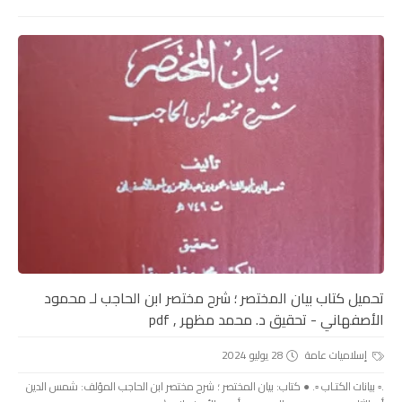
تحميل كتاب بيان المختصر ؛ شرح مختصر ابن الحاجب لـ محمود
الأصفهاني - تحقيق د. محمد مظهر , pdf
إسلاميات عامة
28 يوليو 2024
.▫️ بيانات الكتـاب ▫️. ● كتاب: بيان المختصر ؛ شرح مختصر ابن الحاجب المؤلف: شمس الدين