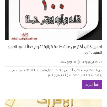
تحميل كتاب أكثر من مائة كلمة قرآنية تفهم خطأ لـ عبد الحميد
السنيد , pdf
جداول ولوحات
28 يوليو 2024
.▫️ بيانات الكتـاب ▫️. ● كتاب: أكثر من مائة كلمة قرآنية تفهم خطأ المؤلف: عبد الحميد
إبراهيم السنيد الناشر: مكتبة لسان العرب تاريخ النشر...
اقرأ المزيد