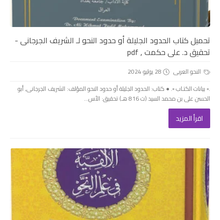
تحميل كتاب الحدود الجليلة أو حدود النحو لـ الشريف الجرجانى -
تحقيق د. على حكمت , pdf
النحو العربى
28 يوليو 2024
.▫️ بيانات الكتـاب ▫️. ● كتاب: الحدود الجليلة أو حدود النحو المؤلف: الشريف الجرجانى, أبو
الحسن على بن محمد السيد (ت 816 هـ) تحقيق: الأس...
اقرأ المزيد