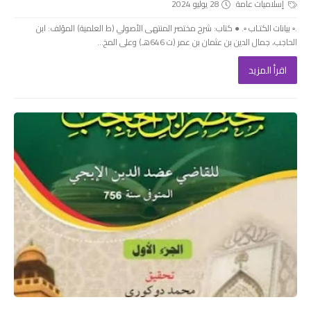
إسلاميات عامة
28 يوليو 2024
.▫️ بيانات الكتـاب ▫️. ● كتاب: شرح مختصر المنتهى الأصولي (ط العلمية) المؤلف: ابن
الحاجب، جمال الدين بن عثمان بن عمر (ت 646هـ) وعلى المخ...
اقرأ المزيد