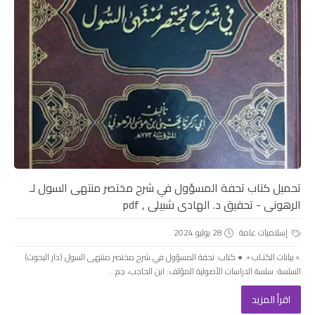
تحميل كتاب تحفة المسؤول في شرح مختصر منتهى السول لـ
الرهونى - تحقيق د. الهادى شبيلى , pdf
إسلاميات عامة
28 يوليو 2024
.▫️ بيانات الكتـاب ▫️. ● كتاب: تحفة المسؤول في شرح مختصر منتهى السول (دار البحوث)
السلسة: سلسة الدراسات الأصولية المؤلف: ابن الحاجب، جم...
اقرأ المزيد