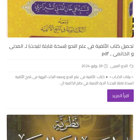
تحميل كتاب الألفية فى علم النحو (نسخة قابلة للبحث) لـ المدنى
و الخاتمى , pdf
النحو العربى
28 يوليو 2024
.▫️ بيانات الكتـاب ▫️. ● كتاب: الألفية فى علم النحو ومعه النكت البهية فى شرح الألفية
(نسخة قابلة للبحث) الدرة الثمينة في نظم الكافية ال...
اقرأ المزيد