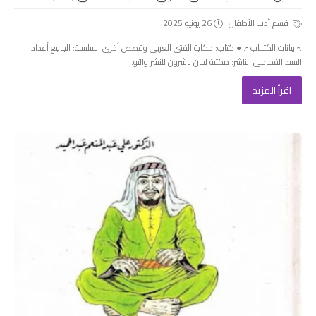
قسم أدب الأطفال
26 يونيو 2025
.▫️ بيانات الكتــاب ▫️. ● كتاب: حكاية الفتى العربي وقصص أخرى السلسلة: الينابيع أعداد:
السيد القماحى الناشر: مكتبة لبنان ناشرون للنشر والتو...
اقرأ المزيد