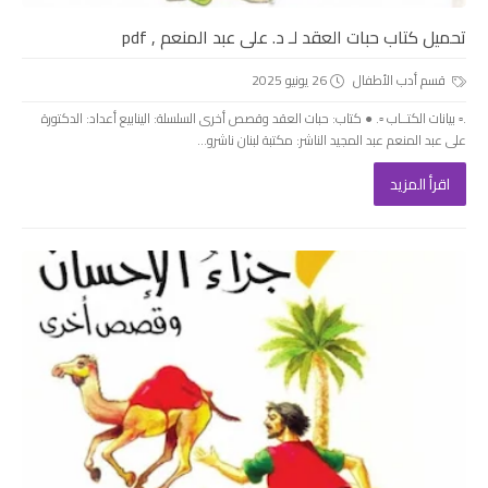
تحميل كتاب حبات العقد لـ د. على عبد المنعم , pdf
قسم أدب الأطفال
26 يونيو 2025
.▫️ بيانات الكتــاب ▫️. ● كتاب: حبات العقد وقصص أخرى السلسلة: الينابيع أعداد: الدكتورة
على عبد المنعم عبد المجيد الناشر: مكتبة لبنان ناشرو...
اقرأ المزيد