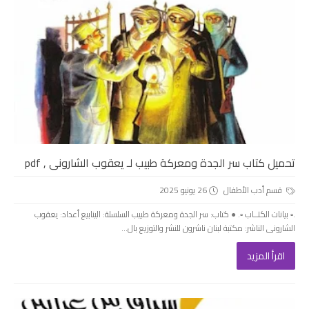
تحميل كتاب سر الجدة ومعركة طبيب لـ يعقوب الشارونى , pdf
قسم أدب الأطفال
26 يونيو 2025
.▫️ بيانات الكتــاب ▫️. ● كتاب: سر الجدة ومعركة طبيب السلسلة: الينابيع أعداد: يعقوب
الشارونى الناشر: مكتبة لبنان ناشرون للنشر والتوزيع بال...
اقرأ المزيد