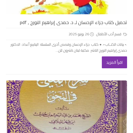
تحميل كتاب جزاء الإحسان لـ د. حمدى إبراهيم النورج , pdf
قسم أدب الأطفال
26 يونيو 2025
.▫️ بيانات الكتــاب ▫️. ● كتاب: جزاء الإحسان وقصص أخرى السلسلة: الينابيع أعداد: الدكتور
حمدى إبراهيم النورج الناشر: مكتبة لبنان ناشرون للن...
اقرأ المزيد