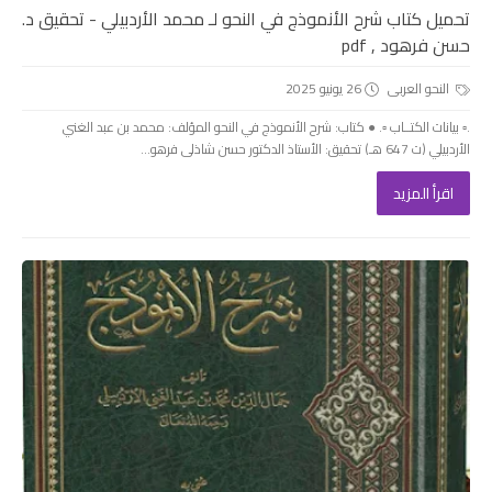
تحميل كتاب شرح الأنموذج في النحو لـ محمد الأردبيلي - تحقيق د.
حسن فرهود , pdf
النحو العربى
26 يونيو 2025
.▫️ بيانات الكتــاب ▫️. ● كتاب: شرح الأنموذج في النحو المؤلف: محمد بن عبد الغني
الأردبيلي (ت 647 هـ) تحقيق: الأستاذ الدكتور حسن شاذلى فرهو...
اقرأ المزيد