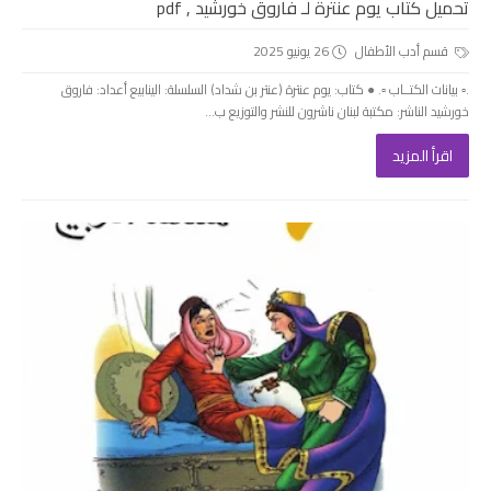
تحميل كتاب يوم عنترة لـ فاروق خورشيد , pdf
قسم أدب الأطفال
26 يونيو 2025
.▫️ بيانات الكتــاب ▫️. ● كتاب: يوم عنترة (عنتر بن شداد) السلسلة: الينابيع أعداد: فاروق
خورشيد الناشر: مكتبة لبنان ناشرون للنشر والتوزيع ب...
اقرأ المزيد