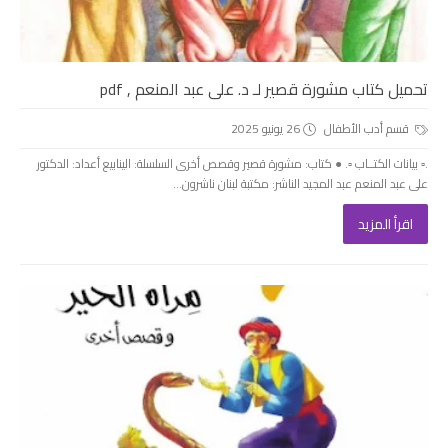
تحميل كتاب مشورة قصير لـ د. على عبد المنعم , pdf
قسم أدب الأطفال
26 يونيو 2025
.▫️ بيانات الكتــاب ▫️. ● كتاب: مشورة قصير وقصص أخرى السلسلة: الينابيع أعداد: الدكتور
على عبد المنعم عبد المجيد الناشر: مكتبة لبنان ناشرون...
اقرأ المزيد