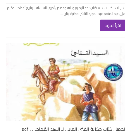
.▫️ بيانات الكتــاب ▫️. ● كتاب: ذو الإصبع وبناته وقصص أخرى السلسلة: الينابيع أعداد: الدكتور
على عبد المنعم عبد المجيد الناشر: مكتبة لبنان ...
اقرأ المزيد
تحميل كتاب حكاية الفتى العربي لـ السيد القماحى , pdf