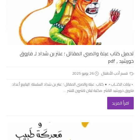
تحميل كتاب عبلة والصبي المقاتل ؛ عنتر بن شداد لـ فاروق
خورشيد , pdf
قسم أدب الأطفال
26 يونيو 2025
.▫️ بيانات الكتــاب ▫️. ● كتاب: عبلة والصبي المقاتل ؛ عنتر بن شداد السلسلة: الينابيع أعداد:
فاروق خورشيد الناشر: مكتبة لبنان ناشرون للنشر ...
اقرأ المزيد