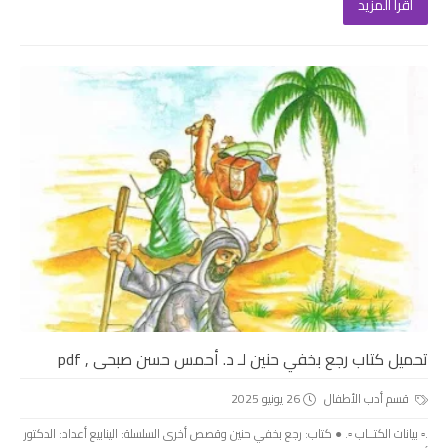
اقرأ المزيد
تحميل كتاب رجع بخفي حنين لـ د. أحمس حسن صبحى , pdf
قسم أدب الأطفال
26 يونيو 2025
.▫️ بيانات الكتــاب ▫️. ● كتاب: رجع بخفي حنين وقصص أخرى السلسلة: الينابيع أعداد: الدكتور