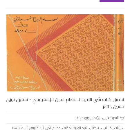
تحميل كتاب شرح الفريد لـ عصام الدين الإسفراييني - تحقيق نورى
حسين , pdf
النحو العربى
26 يونيو 2025
.▫️ بيانات الكتــاب ▫️. ● كتاب: شرح الفريد المؤلف: عصام الدين الإسفراييني (ت 951 هـ)