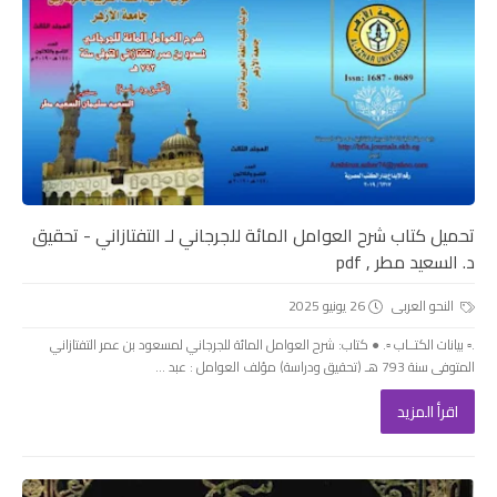
تحميل كتاب شرح العوامل المائة للجرجاني لـ التفتازاني - تحقيق
د. السعيد مطر , pdf
النحو العربى
26 يونيو 2025
.▫️ بيانات الكتــاب ▫️. ● كتاب: شرح العوامل المائة للجرجاني لمسعود بن عمر التفتازاني
المتوفى سنة 793 هـ (تحقيق ودراسة) مؤلف العوامل : عبد ...
اقرأ المزيد