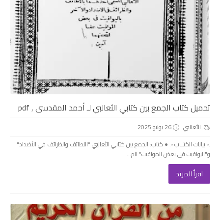
تحميل كتاب الجمع بين كتابي الثعالبي لـ أحمد المقدسى , pdf
الثعالبي
26 يونيو 2025
.▫️ بيانات الكتــاب ▫️. ● كتاب: الجمع بين كتابي الثعالبي "اللطائف والظرائف في الأضداد"
و"اليواقيت في بعض المواقيت" الم...
اقرأ المزيد