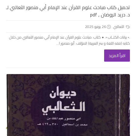
تحميل كتاب مباحث علوم القرآن عند الإمام أبي منصور الثعالبي لـ
د. دريد الروضان , pdf
الثعالبي
26 يونيو 2025
.▫️ بيانات الكتــاب ▫️. ● كتاب: مباحث علوم القرآن عند الإمام أبي منصور الثعالبي من خلال
کتابه (فقه اللغة و سر العربية) المؤلف: أبو منصور ا...
اقرأ المزيد