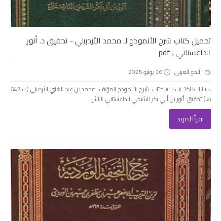
تحميل كتاب شرح الأنموذج لـ محمد الأردبيلي - تحقيق د. أنور
الداغستاني , pdf
النحو العربى
26 يونيو 2025
.▫️ بيانات الكتــاب ▫️. ● كتاب: شرح الأنموذج المؤلف: محمد بن عبد الغني الأردبيلي (ت 647
هـ) تحقيق: أنور بن أبي بكر الشيخي الداغستاني الناش...
اقرأ المزيد