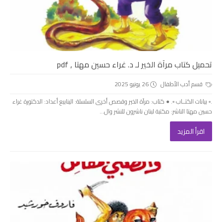
تحميل كتاب مرآة الخير لـ د. غراء حسين مهتا , pdf
قسم أدب الأطفال
26 يونيو 2025
.▫️ بيانات الكتــاب ▫️. ● كتاب: مرآة الخير وقصص أخرى السلسلة: الينابيع أعداد: الدكتورة غراء
حسين مهتا الناشر: مكتبة لبنان ناشرون للنشر وال...
اقرأ المزيد