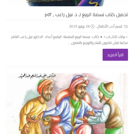
تحميل كتاب نسمة الربيع لـ د. نبيل راغب , pdf
قسم أدب الأطفال
26 يونيو 2025
.▫️ بيانات الكتــاب ▫️. ● كتاب: نسمة الربيع السلسلة: الينابيع أعداد: الدكتور نبيل راغب الناشر:
مكتبة لبنان ناشرون للنشر والتوزيع بالتعاون ...
اقرأ المزيد