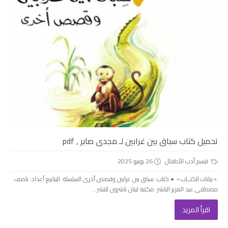
تحميل كتاب سباق بين غرابين لـ مجدى صابر , pdf
قسم أدب الأطفال
26 يونيو 2025
.▫️ بيانات الكتــاب ▫️. ● كتاب: سباق بين غرابين وقصص أخرى السلسلة: الينابيع أعداد: ناصف
مصطفى عبد العزيز الناشر: مكتبة لبنان ناشرون للنشر ...
اقرأ المزيد