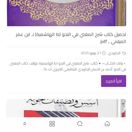
تحميل كتاب شرح المغني في النحو (ط الهاشمية) لـ ابن عمر
الميلاني , pdf
الجاربردي
21 يونيو 2025
.▫️ بيانات الكتــاب ▫️. ● كتاب: شرح المغني في النحو (ط الهاشمية) مؤلف كتاب المغني
في النحو: أحمد بن الحسن الجاربردي الشافعي التبريزي (ت 74...
اقرأ المزيد