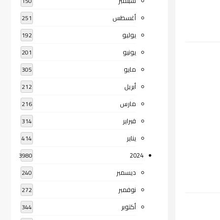
سبتمبر
150
أغسطس
251
يوليو
192
يونيو
201
مايو
305
أبريل
212
مارس
216
فبراير
314
يناير
414
2024
3980
ديسمبر
240
نوفمبر
272
أكتوبر
344