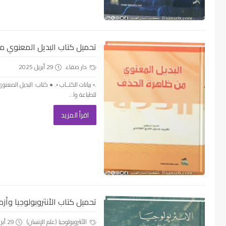
تحميل كتاب البديل المعنوي من 
دار صفاء
29 أبريل 2025
.▫️ بيانات الكتــاب ▫️. ● كتاب: البديل ال
للطباعة وا...
اقرأ المزيد
تحميل كتاب الأنثروبولوجيا وأزمة 
الأنثروبولوجيا (علم الإنسان)
29 أبريل 2025