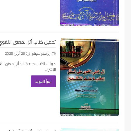
تحميل كتاب أثر المعنى اللغوي ع
إبراهيم سويلم
29 أبريل 2025
.▫️ بيانات الكتــاب ▫️. ● كتاب: أثر المعنى
الناشر:...
اقرأ المزيد