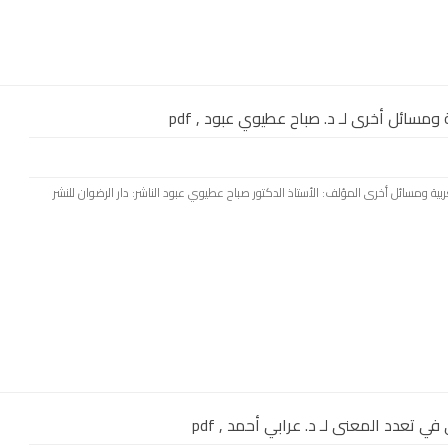
ومسائل أخرى لـ د. صباح عطيوي عبود , pdf
 العربية ومسائل أخرى المؤلف: الأستاذ الدكتور صباح عطيوي عبود الناشر: دار الرضوان للنشر
 تعدد المعنى لـ د. عرابي أحمد , pdf