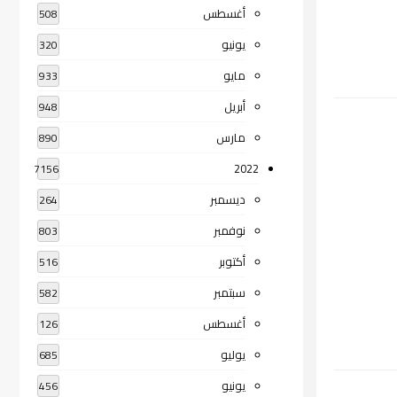
أغسطس
508
يونيو
320
مايو
933
أبريل
948
مارس
890
2022
7156
ديسمبر
264
نوفمبر
803
أكتوبر
516
سبتمبر
582
أغسطس
126
يوليو
685
يونيو
456