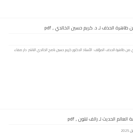
ظاهرة الحذف لـ د. كريم حسين الخالدي , pdf
معنوي من ظاهرة الحذف المؤلف: الأستاذ الدكتور كريم حسين ناصح الخالدي الناشر: دار صفاء
العالم الحديث لـ رالف لنتون , pdf