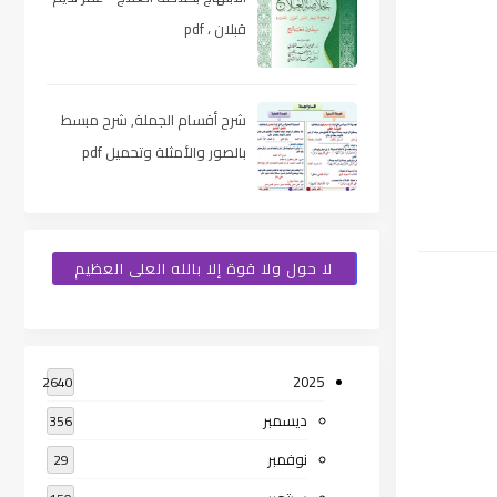
قبلان ، pdf
شرح أقسام الجملة, شرح مبسط
بالصور والأمثلة وتحميل pdf
لا حول ولا قوة إلا بالله العلى العظيم
2025
2640
ديسمبر
356
نوفمبر
29