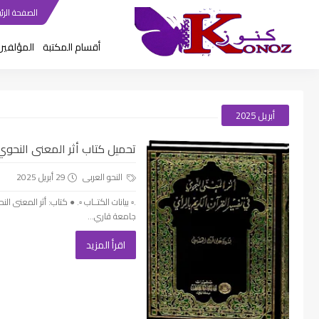
الصفحة الرئي
أقسام المكتبة
المؤلفين
أبريل 2025
تحميل كتاب أثر المعنى النحوي ف
النحو العربى
29 أبريل 2025
.▫️ بيانات الكتــاب ▫️. ● كتاب: أثر المعنى
جامعة قاري...
اقرأ المزيد