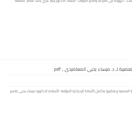
ن العلاء ؛ جهوده في القراءة والنحو المؤلف: الأستاذ الدكتور زهير غازي زاهد الناشر: مطبعة
صبية لـ د. ميساء يحيى المعاضيدى , pdf
لغوية العصبية وعلاقتها بتكامل الأنماط الإدراكية المؤلفة: الأستاذة الدكتورة ميساء يحيى قاسم