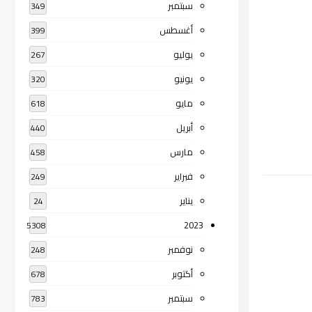
سبتمبر
349
أغسطس
399
يوليو
267
يونيو
320
مايو
618
أبريل
440
مارس
458
فبراير
249
يناير
24
2023
5308
نوفمبر
248
أكتوبر
678
سبتمبر
783