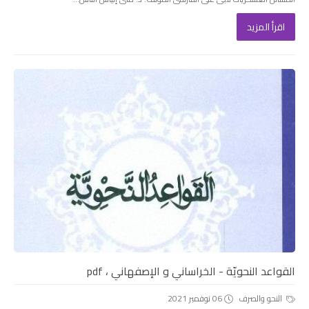
اقرأ المزيد
القواعد النحويّة - الخراساني و الإصفهاني ، pdf
النحو والصرف
06 نوفمبر 2021