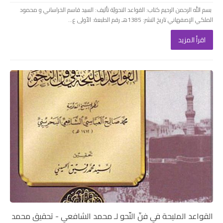
بسم الله الرحمن الرحيم كتاب: القواعد النحويّة تأليف: السيد قاسم الخراساني و محمود
الملكي الإصفهاني تاريخ النشر: 1385هـ رقم الطبعة: الأولى ع...
اقرأ المزيد
القواعد المليحة في فنّ النّحو لـ محمد الشافعي - تحقيق محمد