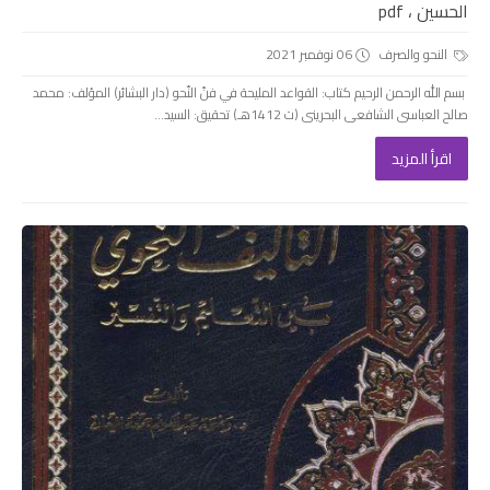
الحسين ، pdf
النحو والصرف
06 نوفمبر 2021
بسم الله الرحمن الرحيم كتاب: القواعد المليحة في فنّ النّحو (دار البشائر) المؤلف: محمد
صالح العباسى الشافعى البحرينى (ت 1412هـ) تحقيق: السيد...
اقرأ المزيد