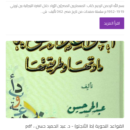
بسم الله الرحمن الرحيم كتاب: المعماريين المصريّين الرّواد خلال الفترة الليبرالية بين ثورتي
1919-1952م سلسلة صفحات من تاريخ مصر، 062 تأليف: ش...
اقرأ المزيد
القواعد النحوية (ط الأنجلو) - د. عبد الحميد حسن ، pdf