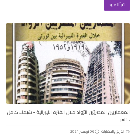
اقرأ المزيد
المعماريين المصريّين الرّواد خلال الفترة الليبرالية - شيماء كامل
، pdf
التاريخ والحضارات
06 نوفمبر 2021