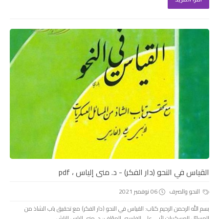
القياس في النحو (دار الفكر) - د. منى إلياس ، pdf
النحو والصرف
06 نوفمبر 2021
بسم الله الرحمن الرحيم كتاب: القياس في النحو (دار الفكر) مع تحقيق باب الشاذ من
المسائل العسكريات لأبى على الفارسى المؤلف: د. منى إلياس الناش...