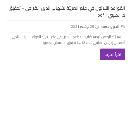
القواعد الثّلاثون فِي علم العربيّة لشهاب الدين القرافى - تحقيق
د. الصيني ، pdf
النحو والصرف
05 نوفمبر 2021
بسم الله الرحمن الرحيم كتاب: القواعد الثّلاثون فِي علم العربيّة المؤلف: شهاب الدين
أحمد بن إدريس القرافى (ت 684هـ) تحقيق: د. عثمان محمود ...
اقرأ المزيد