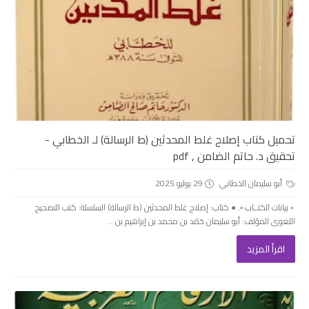
تحميل كتاب إصلاح غلط المحدثين (ط الرسالة) لـ الخطابي -
تحقيق د. حاتم الضامن , pdf
أبو سليمان الخطابي
29 يوليو 2025
.▫️ بيانات الكتــاب ▫️. ● كتاب: إصلاح غلط المحدثين (ط الرسالة) السلسلة: كتب التصحيح
اللغوى المؤلف: أبو سليمان حَمْد بن محمد بن إبراهيم بن ...
اقرأ المزيد