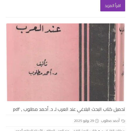
اقرأ المزيد
تحميل كتاب البحث البلاغي عند العرب لـ د. أحمد مطلوب , pdf
أحمد مطلوب
29 يوليو 2025
.▫️ بيانات الكتــاب ▫️. ● كتاب: البحث البلاغي عند العرب المؤلف: الأستاذ الدكتور أحمد