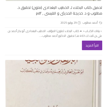
تحميل كتاب البخلاء لـ الخطيب البغدادى (ملون) تحقيق د.
مطلوب و د. خديجة الحديثى و القيسى , pdf
أحمد مطلوب
29 يوليو 2025
.▫️ بيانات الكتــاب ▫️. ● كتاب: البخلاء (ملون) المؤلف: الخطيب البغدادى, أبو بكر أحمد بن
علي بن ثابت (ت 463 هـ) تحقيق: الدكتور أحمد مطلوب ،...
اقرأ المزيد