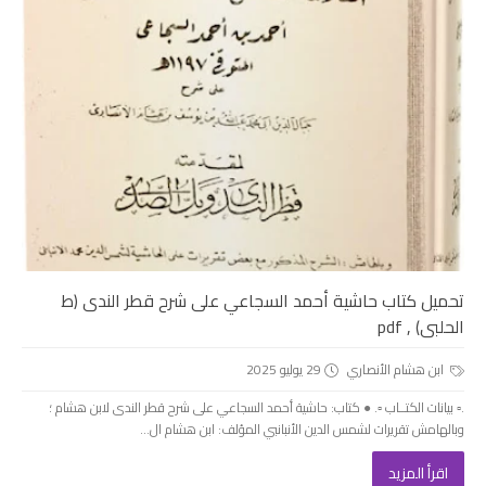
تحميل كتاب حاشية أحمد السجاعي على شرح قطر الندى (ط
الحلبى) , pdf
ابن هشام الأنصاري
29 يوليو 2025
.▫️ بيانات الكتــاب ▫️. ● كتاب: حاشية أحمد السجاعي على شرح قطر الندى لابن هشام ؛
وبالهامش تقريرات لشمس الدين الأنبانبي المؤلف: ابن هشام ال...
اقرأ المزيد