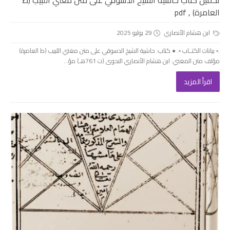
تحميل كتاب حاشية الشيخ الدسوقي على متن مغني اللبيب (ط
العامرة) , pdf
ابن هشام الأنصاري
29 يوليو 2025
.▫️ بيانات الكتــاب ▫️. ● كتاب: حاشية الشيخ الدسوقي على متن مغني اللبيب (ط العامرة)
مؤلف متن المغني: ابن هشام الأنصاري النحوى (ت 761هـ) مؤ...
اقرأ المزيد