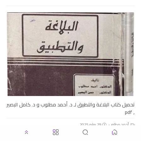
تحميل كتاب البلاغة والتطبيق لـ د. أحمد مطلوب و د. كامل البصير
, pdf
أحمد مطلوب
29 يوليو 2025
.▫️ بيانات الكتــاب ▫️. ● كتاب: البلاغة والتطبيق (ط ثانية) المؤلف: الدكتور أحمد مطلوب و