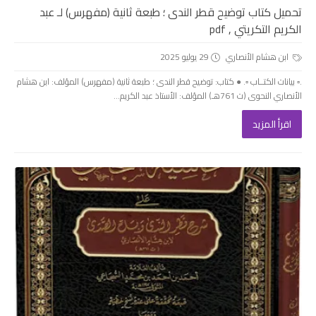
تحميل كتاب توضيح قطر الندى ؛ طبعة ثانية (مفهرس) لـ عبد
الكريم التكريتي , pdf
ابن هشام الأنصاري
29 يوليو 2025
.▫️ بيانات الكتــاب ▫️. ● كتاب: توضيح قطر الندى ؛ طبعة ثانية (مفهرس) المؤلف: ابن هشام
الأنصاري النحوى (ت 761هـ) المؤلف: الأستاذ عبد الكريم...
اقرأ المزيد