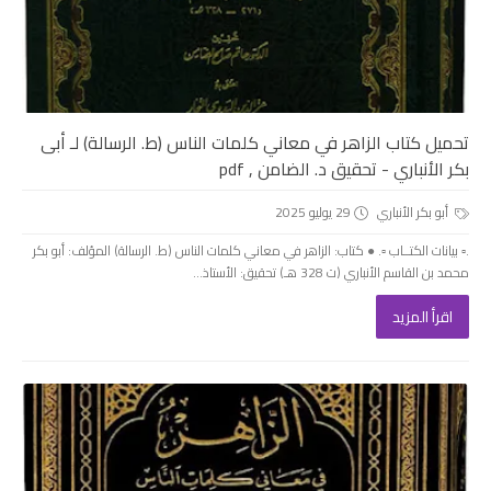
تحميل كتاب الزاهر في معاني كلمات الناس (ط. الرسالة) لـ أبى
بكر الأنباري - تحقيق د. الضامن , pdf
أبو بكر الأنباري
29 يوليو 2025
.▫️ بيانات الكتــاب ▫️. ● كتاب: الزاهر في معاني كلمات الناس (ط. الرسالة) المؤلف: أبو بكر
محمد بن القاسم الأنباري (ت 328 هـ) تحقيق: الأستاذ...
اقرأ المزيد