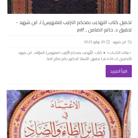
تحميل كتاب التهذيب بمحكم الترتيب (مفهرس) لـ ابن شهيد -
تحقيق د. حاتم الضامن , pdf
ابن شهيد
29 يوليو 2025
.▫️ بيانات الكتــاب ▫️. ● كتاب: التّهذيب بمحكم التّرتيب (مفهرس) المؤلف: ابن شهيد
الأندلسي (ت 426 هـ) تحقيق: الأستاذ الدكتور حاتم صالح الضا...
اقرأ المزيد