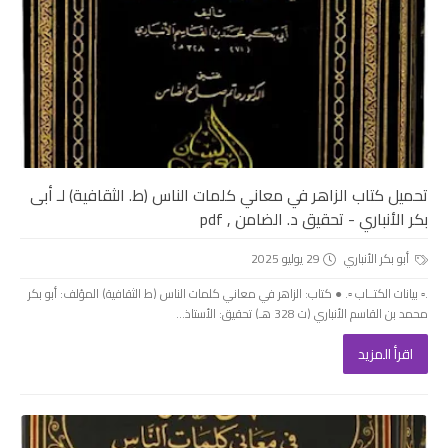
تحميل كتاب الزاهر في معاني كلمات الناس (ط. الثقافية) لـ أبى
بكر الأنباري - تحقيق د. الضامن , pdf
أبو بكر الأنباري
29 يوليو 2025
.▫️ بيانات الكتــاب ▫️. ● كتاب: الزاهر في معاني كلمات الناس (ط الثقافية) المؤلف: أبو بكر
محمد بن القاسم الأنباري (ت 328 هـ) تحقيق: الأستاذ...
اقرأ المزيد