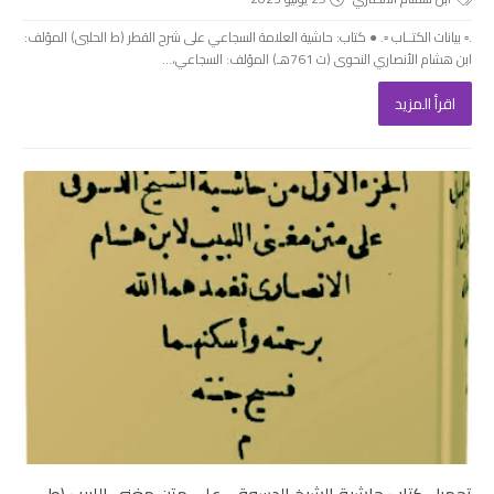
.▫️ بيانات الكتــاب ▫️. ● كتاب: حاشية العلامة السجاعي على شرح القطر (ط الحلبى) المؤلف:
ابن هشام الأنصاري النحوى (ت 761هـ) المؤلف: السجاعي،...
اقرأ المزيد