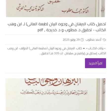
تحميل كتاب البرهان في وجوه البيان (طبعة العانى) لـ ابن وهب
الكاتب - تحقيق د. مطلوب و د. خديجة , pdf
أحمد مطلوب
29 يوليو 2025
.▫️ بيانات الكتــاب ▫️. ● كتاب: البرهان في وجوه البيان (مطبعة العانى) المؤلف: ابن وهب
الكاتب، إسحاق بن إبراهيم بن سليمان (ت 335 هـ) تحقيق...
اقرأ المزيد