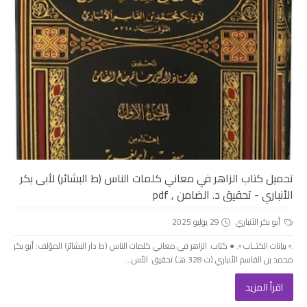
تحميل كتاب الزاهر في معاني كلمات الناس (ط البشائر) لأبى بكر
الأنباري - تحقيق د. الضامن , pdf
أبو بكر الأنباري
29 يوليو 2025
.▫️ بيانات الكتــاب ▫️. ● كتاب: الزاهر في معاني كلمات الناس (ط دار البشائر) المؤلف: أبو بكر
محمد بن القاسم الأنباري (ت 328 هـ) تحقيق: الأس...
اقرأ المزيد