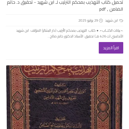
تحميل كتاب التهذيب بمحكم الترتيب لـ ابن شهيد - تحقيق د. حاتم
الضامن , pdf
ابن شهيد
29 يوليو 2025
.▫️ بيانات الكتــاب ▫️. ● كتاب: التهذيب بمحكم التّرتيب (دار البشائر) المؤلف: ابن شهيد
الأندلسي (ت 426 هـ) تحقيق: الأستاذ الدكتور حاتم صالح...
اقرأ المزيد