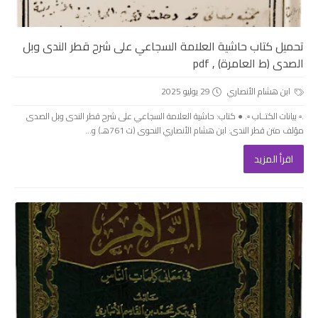
تحميل كتاب حاشية العلامة السجاعي على شرح قطر الندى وبل
الصدى (ط العامرة) , pdf
ابن هشام الأنصاري
29 يوليو 2025
.▫️ بيانات الكتــاب ▫️. ● كتاب: حاشية العلامة السجاعي على شرح قطر الندى وبل الصدى
مؤلف متن قطر الندى: ابن هشام الأنصاري النحوى (ت 761هـ) و...
اقرأ المزيد