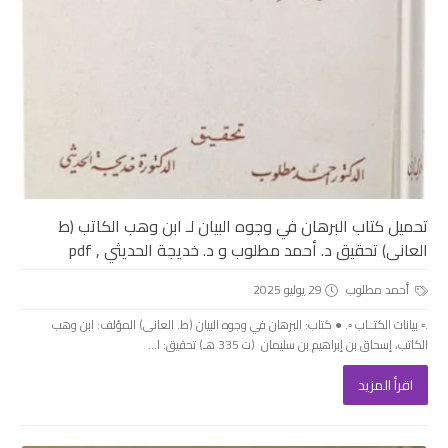
تحميل كتاب البرهان في وجوه البيان لـ ابن وهب الكاتب (ط
العانى) تحقيق د. أحمد مطلوب و د. خديجة الحديثي , pdf
أحمد مطلوب
29 يوليو 2025
.▫️ بيانات الكتــاب ▫️. ● كتاب: البرهان في وجوه البيان (ط. العانى) المؤلف: ابن وهب
الكاتب، إسحاق بن إبراهيم بن سليمان (ت 335 هـ) تحقيق: ا...
اقرأ المزيد