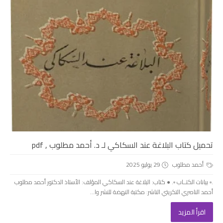
تحميل كتاب البلاغة عند السكاكي لـ د. أحمد مطلوب , pdf
أحمد مطلوب
29 يوليو 2025
.▫️ بيانات الكتــاب ▫️. ● كتاب: البلاغة عند السكاكي المؤلف: الأستاذ الدكتور أحمد مطلوب
أحمد الناصري التكريتي الناشر: مكتبة النهضة للنشر وا...
اقرأ المزيد