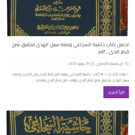
تحميل كتاب حاشية السجاعي ومعه سبيل الهدى بتحقيق شرح
قطر الندى , pdf
ابن هشام الأنصاري
29 يوليو 2025
.▫️ بيانات الكتــاب ▫️. ● كتاب: حاشية السجاعي ويليه شرح قطر الندى وبل الصدى ومعه
سبيل الهدى بتحقيق شرح قطر الندى مؤلف متن قطر الندى وشرحه:...
اقرأ المزيد