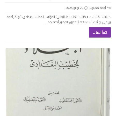
أحمد مطلوب
29 يوليو 2025
.▫️ بيانات الكتــاب ▫️. ● كتاب: البخلاء (ط. العانى) المؤلف: الخطيب البغدادى, أبو بكر أحمد
بن علي بن ثابت (ت 463 هـ) تحقيق: الدكتور أحمد مط...
اقرأ المزيد