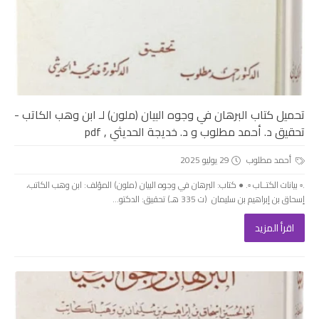
تحميل كتاب البرهان في وجوه البيان (ملون) لـ ابن وهب الكاتب -
تحقيق د. أحمد مطلوب و د. خديجة الحديثي , pdf
أحمد مطلوب
29 يوليو 2025
.▫️ بيانات الكتــاب ▫️. ● كتاب: البرهان في وجوه البيان (ملون) المؤلف: ابن وهب الكاتب،
إسحاق بن إبراهيم بن سليمان (ت 335 هـ) تحقيق: الدكتو...
اقرأ المزيد