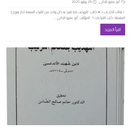
أبو عمرو الدانى
29 يوليو 2025
.▫️ بيانات الكتــاب ▫️. ● كتاب: التهذيب لما تفرد به كل واحد من القراء السبعة (دار نينوى)
السلسلة: كتب القراءات 1 المؤلف: أبو عمرو الدانى ...
اقرأ المزيد