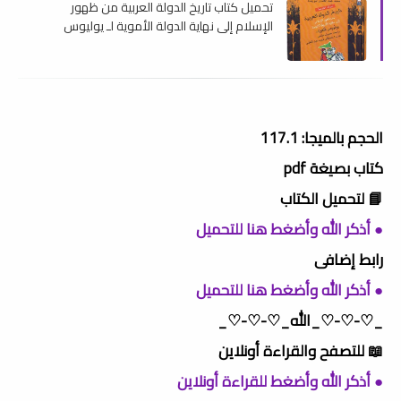
تحميل كتاب تاريخ الدولة العربية من ظهور
الإسلام إلي نهاية الدولة الأموية لـ يوليوس
فلھوزن , pdf
الحجم بالميجا: 117.1
كتاب بصيغة pdf
📘 لتحميل الكتاب
● أذكر الله وأضغط هنا للتحميل
رابط إضافى
● أذكر الله وأضغط هنا للتحميل
_♡-♡-♡_الله_♡-♡-♡_
📖 للتصفح والقراءة أونلاين
● أذكر الله وأضغط للقراءة أونلاين