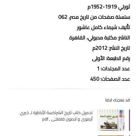
ثورتي 1919-1952م
سلسلة صفحات من تاريخ مصر، 062
تأليف: شيماء كامل عاشور
الناشر: مكتبة مدبولي، القاهرة
تاريخ النشر: 2012م
رقم الطبعة: الأولى
عدد المجلدات: 1
عدد الصفحات: 450
قد يعجبك ايضا
تحميل كتاب تاريخ الشراكسة الأباظية لـ خيري
أرصوي و آيصون قاماجي , pdf