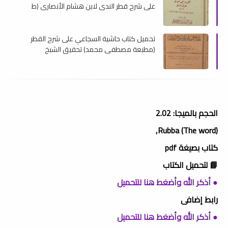
على شرح قطر الندى لابن هشام الأنصارى (ط
الحلبى) , pdf
تحميل كتاب حاشية السجاعي على شرح القطر
(مطبعة مصطفى محمد) تحقيق الشبخ
الإنبابى , pdf
الحجم بالميجا: 2.02
Rubba (The word),
كتاب بصيغة pdf
📘 لتحميل الكتاب
● أذكر الله وأضغط هنا للتحميل
رابط إضافى
● أذكر الله وأضغط هنا للتحميل