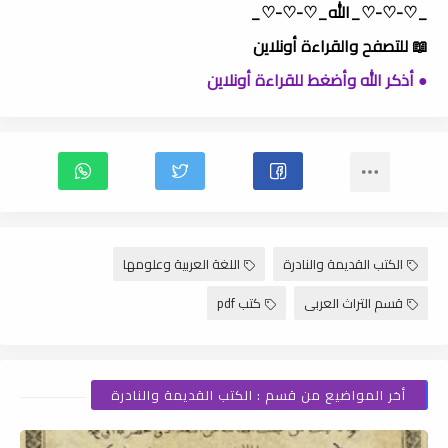
_♡-♡-♡_الله_♡-♡-♡_
📖 للتصفح والقراءة أونلاين
● أذكر الله وأضغط للقراءة أونلاين
الكتب القديمة والنادرة
اللغة العربية وعلومها
قسم التراث العربى
كتب pdf
أخر المواضيع من قسم : الكتب القديمة والنادرة