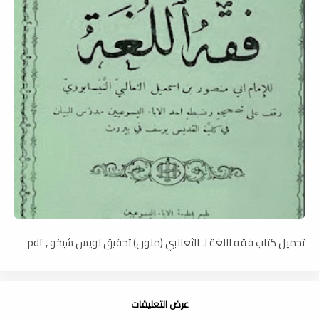
تحميل كتاب فقه اللغة لـ الثعالبي (ملون) تحقيق لويس شيخو , pdf
عرض التعليقات