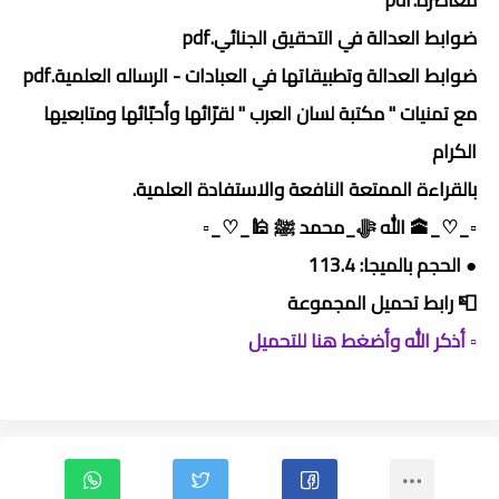
ضوابط العدالة في التحقيق الجنائي.pdf
ضوابط العدالة وتطبيقاتها في العبادات - الرساله العلمية.pdf
مع تمنيات " مكتبة لسان العرب " لقرّائها وأحبّائها ومتابعيها
الكرام
بالقراءة الممتعة النافعة والاستفادة العلمية.
▫️_♡_🕋 الله ﷻ_محمد ﷺ 🕌_♡_▫️
● الحجم بالميجا: 113.4
📮 رابط تحميل المجموعة
▫️ أذكر الله وأضغط هنا للتحميل