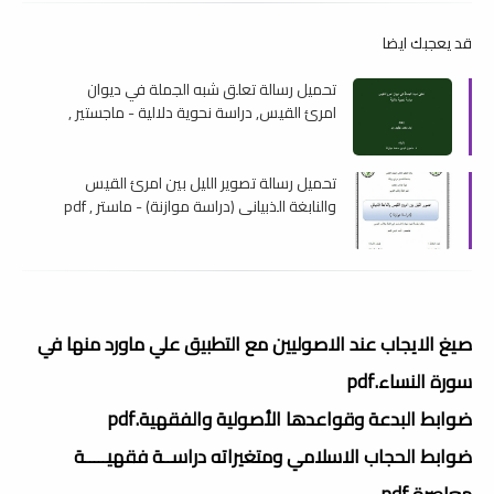
قد يعجبك ايضا
تحميل رسالة تعلق شبه الجملة في ديوان
امرئ القيس, دراسة نحوية دلالية - ماجستير ,
pdf
تحميل رسالة تصوير الليل بين امرئ القيس
والنابغة الذبياني (دراسة موازنة) - ماستر , pdf
صيغ الايجاب عند الاصوليين مع التطبيق علي ماورد منها في
سورة النساء.pdf
ضوابط البدعة وقواعدها الأصولية والفقهية.pdf
ضوابط الحجاب الاسلامي ومتغيراته دراســة فقهيـــــة
معاصرة.pdf