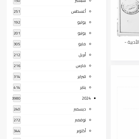
سبتمبر
150
أغسطس
251
يوليو
192
يونيو
201
لأدبية -
مايو
305
أبريل
212
مارس
216
فبراير
314
يناير
414
2024
3980
ديسمبر
240
نوفمبر
272
أكتوبر
344