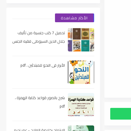
الأكثر مشاهدة
تحميل 7 كتب جنسية من تأليف
جلال الدين السيوطى فقيه الجنس
والحب عند العرب ، pdf
الأبرار فى النحو للمبتدئين ، pdf
شرح بالصور قواعد كتابة الهمزة ،
pdf
الابتهاج بخلاصة العلاج - عمر نديم