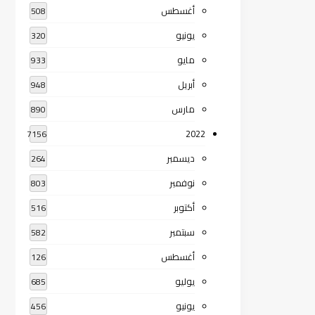
أغسطس
508
يونيو
320
مايو
933
أبريل
948
مارس
890
2022
7156
ديسمبر
264
نوفمبر
803
أكتوبر
516
سبتمبر
582
أغسطس
126
يوليو
685
يونيو
456