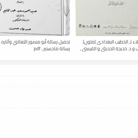
لاء لـ الخطيب البغدادى (ملون)
تحميل رسالة أبو منصور الثعالبي وآثاره ا
و د. خديجة الحديثى و القيسى ,
رسالة ماجستير , pdf