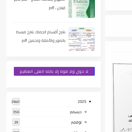
قبلان ، pdf
شرح أقسام الجملة, شرح مبسط
بالصور والأمثلة وتحميل pdf
لا حول ولا قوة إلا بالله العلى العظيم
2025
2640
ديسمبر
356
نوفمبر
29