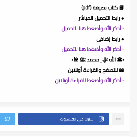
📘 كتاب بصيغة (pdf)
● رابط التحميل المباشر
▫️ أذكر الله وأضغط هنا للتحميل
● رابط إضافى
▫️ أذكر الله وأضغط هنا للتحميل
▫️🕋 الله ﷻ_محمد ﷺ 🕌▫️
📖 للتصفح والقراءة أونلاين
▫️ أذكر الله وأضغط للقراءة أونلاين