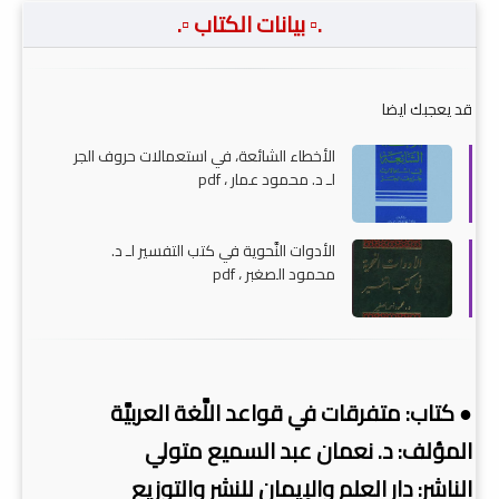
.▫️ بيانات الكتاب ▫️.
قد يعجبك ايضا
الأخطاء الشائعة، في استعمالات حروف الجر
لـ د. محمود عمار ، pdf
الأدوات النَّحوية في كتب التفسير لـ د.
محمود الصغبر ، pdf
● كتاب: متفرقات في قواعد اللَّغة العربيَّة
المؤلف: د. نعمان عبد السميع متولي
الناشر: دار العلم والإيمان للنشر والتوزيع