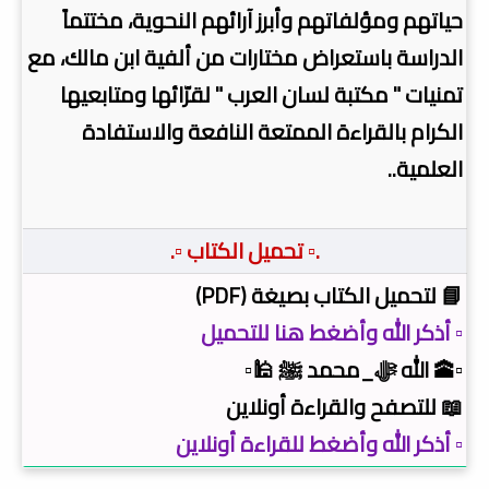
حياتهم ومؤلفاتهم وأبرز آرائهم النحوية، مختتماً
الدراسة باستعراض مختارات من ألفية ابن مالك، مع
تمنيات " مكتبة لسان العرب " لقرّائها ومتابعيها
الكرام بالقراءة الممتعة النافعة والاستفادة
العلمية..
.▫️ تحميل الكتاب ▫️.
📘 لتحميل الكتاب بصيغة (PDF)
▫️ أذكر الله وأضغط هنا للتحميل
▫️🕋 الله ﷻ_محمد ﷺ 🕌▫️
📖 للتصفح والقراءة أونلاين
▫️ أذكر الله وأضغط للقراءة أونلاين